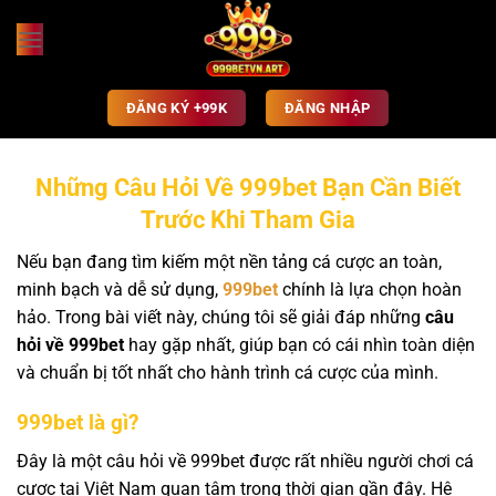
Bỏ
qua
nội
dung
ĐĂNG KÝ +99K
ĐĂNG NHẬP
Những Câu Hỏi Về 999bet Bạn Cần Biết
Trước Khi Tham Gia
Nếu bạn đang tìm kiếm một nền tảng cá cược an toàn,
minh bạch và dễ sử dụng,
999bet
chính là lựa chọn hoàn
hảo. Trong bài viết này, chúng tôi sẽ giải đáp những
câu
hỏi về 999bet
hay gặp nhất, giúp bạn có cái nhìn toàn diện
và chuẩn bị tốt nhất cho hành trình cá cược của mình.
999bet là gì?
Đây là một câu hỏi về 999bet được rất nhiều người chơi cá
cược tại Việt Nam quan tâm trong thời gian gần đây. Hệ