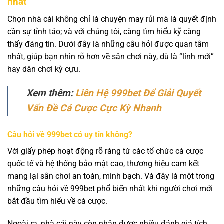
nhất
Chọn nhà cái không chỉ là chuyện may rủi mà là quyết định
cần sự tỉnh táo; và với chúng tôi, càng tìm hiểu kỹ càng
thấy đáng tin. Dưới đây là những câu hỏi được quan tâm
nhất, giúp bạn nhìn rõ hơn về sân chơi này, dù là “lính mới”
hay dân chơi kỳ cựu.
Xem thêm:
Liên Hệ 999bet Để Giải Quyết
Vấn Đề Cá Cược Cực Kỳ Nhanh
Câu hỏi về 999bet có uy tín không?
Với giấy phép hoạt động rõ ràng từ các tổ chức cá cược
quốc tế và hệ thống bảo mật cao, thương hiệu cam kết
mang lại sân chơi an toàn, minh bạch. Và đây là một trong
những câu hỏi về 999bet phổ biến nhất khi người chơi mới
bắt đầu tìm hiểu về cá cược.
Ngoài ra, nhà cái này còn nhận được nhiều đánh giá tích