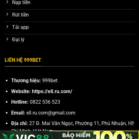
Nạp tiền
Rút tiền
Tải app
Đại lý
LIÊN HỆ 999BET
Thương hiệu:
999bet
Website:
https://ell.ru.com/
Hotline:
0822 536 523
Email:
ell.ru.com@gmail.com
Địa chỉ:
27 Đ. Mai Văn Ngọc, Phường 11, Phú Nhuận, Hồ
Chí Minh, Việt Nam