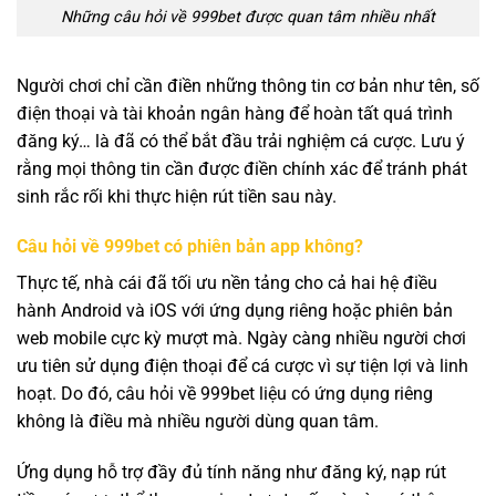
Những câu hỏi về 999bet được quan tâm nhiều nhất
Người chơi chỉ cần điền những thông tin cơ bản như tên, số
điện thoại và tài khoản ngân hàng để hoàn tất quá trình
đăng ký… là đã có thể bắt đầu trải nghiệm cá cược. Lưu ý
rằng mọi thông tin cần được điền chính xác để tránh phát
sinh rắc rối khi thực hiện rút tiền sau này.
Câu hỏi về 999bet có phiên bản app không?
Thực tế, nhà cái đã tối ưu nền tảng cho cả hai hệ điều
hành Android và iOS với ứng dụng riêng hoặc phiên bản
web mobile cực kỳ mượt mà. Ngày càng nhiều người chơi
ưu tiên sử dụng điện thoại để cá cược vì sự tiện lợi và linh
hoạt. Do đó, câu hỏi về 999bet liệu có ứng dụng riêng
không là điều mà nhiều người dùng quan tâm.
Ứng dụng hỗ trợ đầy đủ tính năng như đăng ký, nạp rút