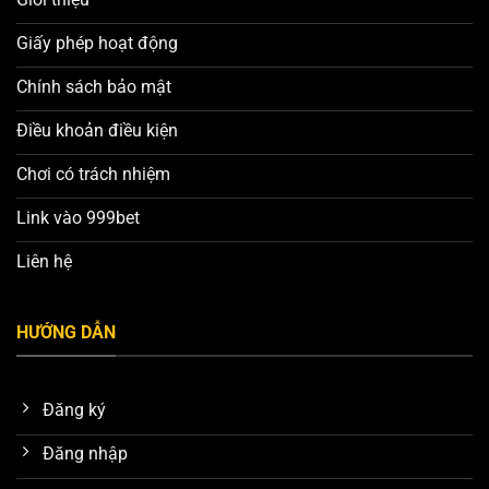
Giấy phép hoạt động
Chính sách bảo mật
Điều khoản điều kiện
Chơi có trách nhiệm
Link vào 999bet
Liên hệ
HƯỚNG DẪN
Đăng ký
Đăng nhập