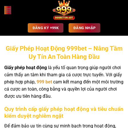
Bỏ
qua
nội
dung
ĐĂNG KÝ +99K
ĐĂNG NHẬP
Giấy Phép Hoạt Động 999bet – Nâng Tầm
Uy Tín An Toàn Hàng Đầu
Giấy phép hoạt động
là yếu tố quan trọng giúp người chơi
cảm thấy an tâm khi tham gia cá cược trực tuyến. Với giấy
phép hợp pháp,
999 bet
cam kết mang đến một môi trường
cá cược an toàn, công bằng và quyền lợi của người chơi
được ưu tiên hàng đầu.
Quy trình cấp giấy phép hoạt động và tiêu chuẩn
kiểm duyệt nghiêm ngặt
Để đảm bảo uy tín cùng sự minh bạch trong hoạt động,