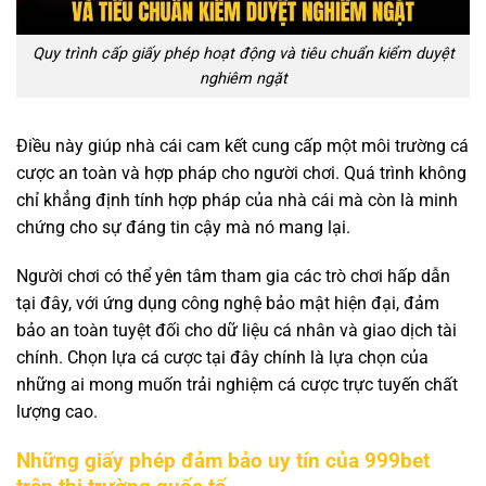
Quy trình cấp giấy phép hoạt động và tiêu chuẩn kiểm duyệt
nghiêm ngặt
Điều này giúp nhà cái cam kết cung cấp một môi trường cá
cược an toàn và hợp pháp cho người chơi. Quá trình không
chỉ khẳng định tính hợp pháp của nhà cái mà còn là minh
chứng cho sự đáng tin cậy mà nó mang lại.
Người chơi có thể yên tâm tham gia các trò chơi hấp dẫn
tại đây, với ứng dụng công nghệ bảo mật hiện đại, đảm
bảo an toàn tuyệt đối cho dữ liệu cá nhân và giao dịch tài
chính. Chọn lựa cá cược tại đây chính là lựa chọn của
những ai mong muốn trải nghiệm cá cược trực tuyến chất
lượng cao.
Những giấy phép đảm bảo uy tín của 999bet