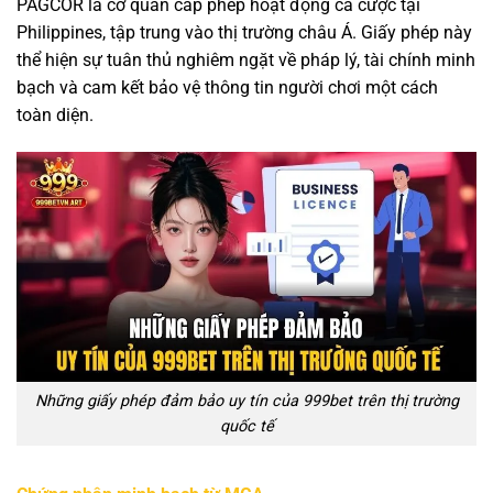
PAGCOR là cơ quan cấp phép hoạt động cá cược tại
Philippines, tập trung vào thị trường châu Á. Giấy phép này
thể hiện sự tuân thủ nghiêm ngặt về pháp lý, tài chính minh
bạch và cam kết bảo vệ thông tin người chơi một cách
toàn diện.
Những giấy phép đảm bảo uy tín của 999bet trên thị trường
quốc tế