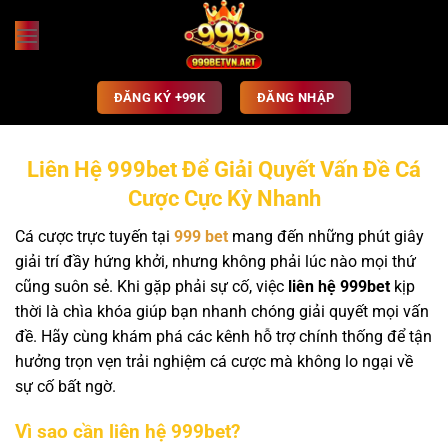
Bỏ
qua
nội
dung
ĐĂNG KÝ +99K
ĐĂNG NHẬP
Liên Hệ 999bet Để Giải Quyết Vấn Đề Cá
Cược Cực Kỳ Nhanh
Cá cược trực tuyến tại
999 bet
mang đến những phút giây
giải trí đầy hứng khởi, nhưng không phải lúc nào mọi thứ
cũng suôn sẻ. Khi gặp phải sự cố, việc
liên hệ 999bet
kịp
thời là chìa khóa giúp bạn nhanh chóng giải quyết mọi vấn
đề. Hãy cùng khám phá các kênh hỗ trợ chính thống để tận
hưởng trọn vẹn trải nghiệm cá cược mà không lo ngại về
sự cố bất ngờ.
Vì sao cần liên hệ 999bet?