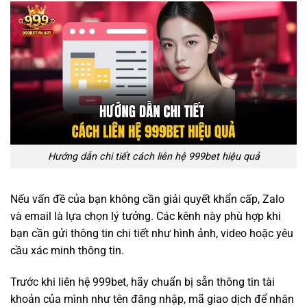
Hướng dẫn chi tiết cách liên hệ 999bet hiệu quả
Nếu vấn đề của bạn không cần giải quyết khẩn cấp, Zalo
và email là lựa chọn lý tưởng. Các kênh này phù hợp khi
bạn cần gửi thông tin chi tiết như hình ảnh, video hoặc yêu
cầu xác minh thông tin.
Trước khi liên hệ 999bet, hãy chuẩn bị sẵn thông tin tài
khoản của mình như tên đăng nhập, mã giao dịch để nhân