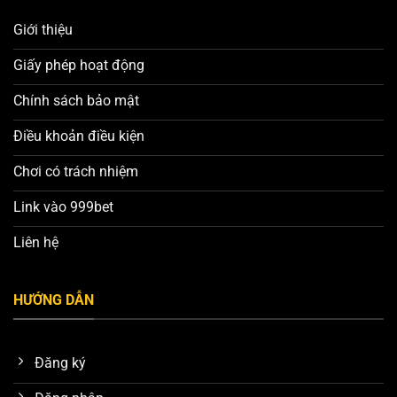
Giới thiệu
Giấy phép hoạt động
Chính sách bảo mật
Điều khoản điều kiện
Chơi có trách nhiệm
Link vào 999bet
Liên hệ
HƯỚNG DẪN
Đăng ký