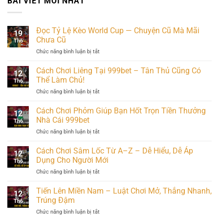
BÀI VIẾT MỚI NHẤT
Đọc Tỷ Lệ Kèo World Cup — Chuyện Cũ Mà Mãi
19
Chưa Cũ
Th6
Chức năng bình luận bị tắt
ở
Đọc
Tỷ
Cách Chơi Liêng Tại 999bet – Tân Thủ Cũng Có
12
Lệ
Thể Làm Chủ!
Th6
Kèo
Chức năng bình luận bị tắt
ở
World
Cách
Cup
Chơi
Cách Chơi Phỏm Giúp Bạn Hốt Trọn Tiền Thưởng
—
12
Liêng
Chuyện
Nhà Cái 999bet
Th6
Tại
Cũ
Chức năng bình luận bị tắt
ở
999bet
Mà
Cách
–
Mãi
Chơi
Cách Chơi Sâm Lốc Từ A–Z – Dễ Hiểu, Dễ Áp
Tân
Chưa
12
Phỏm
Thủ
Dụng Cho Người Mới
Cũ
Th6
Giúp
Cũng
Chức năng bình luận bị tắt
ở
Bạn
Có
Cách
Hốt
Thể
Chơi
Tiến Lên Miền Nam – Luật Chơi Mở, Thắng Nhanh,
Trọn
Làm
12
Sâm
Tiền
Trúng Đậm
Chủ!
Th6
Lốc
Thưởng
Chức năng bình luận bị tắt
ở
Từ
Nhà