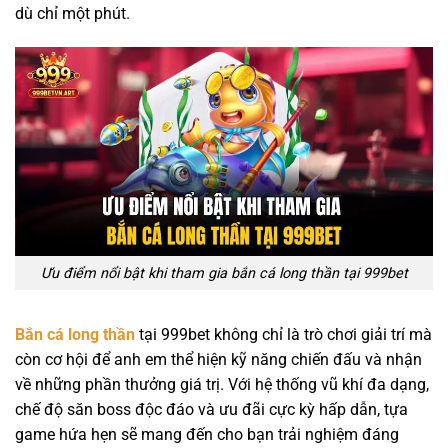
dù chỉ một phút.
Ưu điểm nổi bật khi tham gia bắn cá long thần tại 999bet
Bắn cá long thần
tại 999bet không chỉ là trò chơi giải trí mà
còn cơ hội để anh em thể hiện kỹ năng chiến đấu và nhận
về những phần thưởng giá trị. Với hệ thống vũ khí đa dạng,
chế độ săn boss độc đáo và ưu đãi cực kỳ hấp dẫn, tựa
game hứa hẹn sẽ mang đến cho bạn trải nghiệm đáng