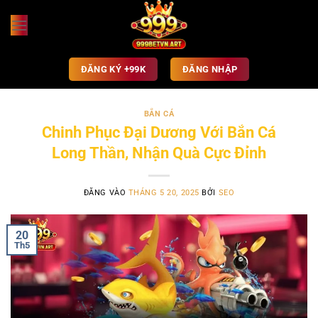
Bỏ
qua
nội
dung
ĐĂNG KÝ +99K
ĐĂNG NHẬP
BẮN CÁ
Chinh Phục Đại Dương Với Bắn Cá
Long Thần, Nhận Quà Cực Đỉnh
ĐĂNG VÀO
THÁNG 5 20, 2025
BỞI
SEO
20
Th5