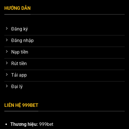
HƯỚNG DẪN
Đăng ký
Đăng nhập
Nạp tiền
Rút tiền
Tải app
Đại lý
LIÊN HỆ 999BET
Thương hiệu:
999bet